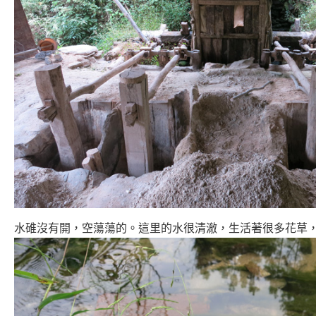
水碓沒有開，空蕩蕩的。這里的水很清澈，生活著很多花草