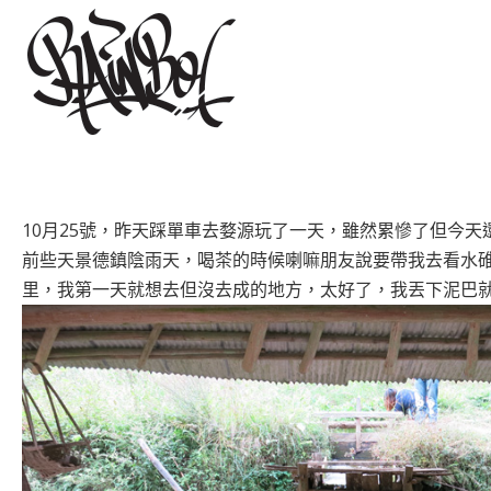
10月25號，昨天踩單車去婺源玩了一天，雖然累慘了但今
前些天景德鎮陰雨天，喝茶的時候喇嘛朋友說要帶我去看水
里，我第一天就想去但沒去成的地方，太好了，我丟下泥巴